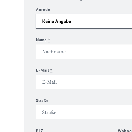
Anrede
Name
*
E-Mail
*
Straße
PLZ
Wohno